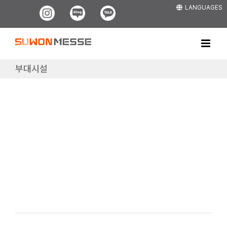
Skip
LANGUAGES
Instagram
Blog
Kakao
to
content
부대시설