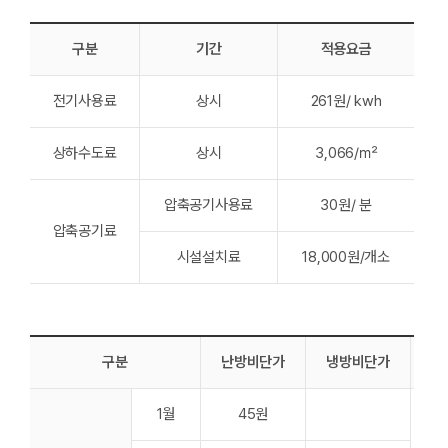
구분
기간
적용요금
전기사용료
상시
261원/ kwh
상하수도료
상시
3,066/㎡
압축공기사용료
30원/ 분
압축공기료
시설설치료
18,000원/개소
구분
난방비단가
냉방비단가
1월
45원