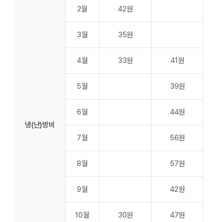
2월
42원
3월
35원
4월
33원
41원
5월
39원
6월
44원
-
냉(난)방비
7월
56원
8월
57원
9월
42원
10월
30원
47원