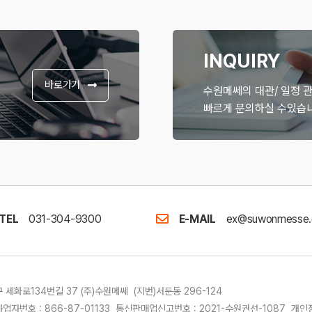
INQUIRY
바로가기
수원메쎄의 대관/ 일정 
빠르게 문의하실 수있습니
TEL
031-304-9300
E-MAIL
ex@suwonmesse.
세화로134번길 37 (주)수원메쎄 (지번)서둔동 296-124
업자번호 : 866-87-01133 통신판매업신고번호 : 2021-수원권선-1087 개