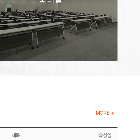
로비
MORE +
제목
작성일