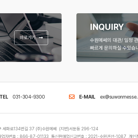
INQUIRY
바로가기
수원메쎄의 대관/ 일정 
빠르게 문의하실 수있습니
TEL
031-304-9300
E-MAIL
ex@suwonmesse.
세화로134번길 37 (주)수원메쎄 (지번)서둔동 296-124
업자번호 : 866-87-01133 통신판매업신고번호 : 2021-수원권선-1087 개