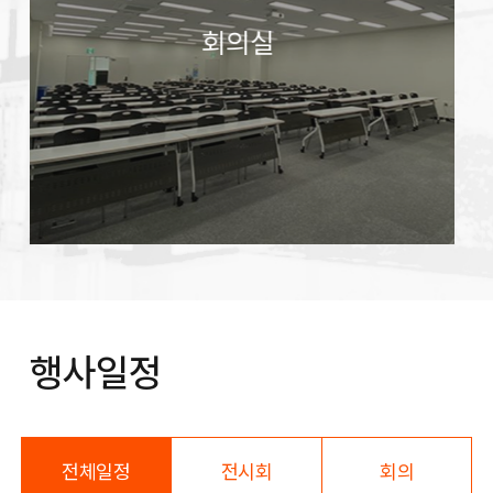
회의실
행사일정
전체일정
전시회
회의