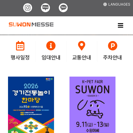
Skip
LANGUAGES
Instagram
Blog
Kakao
to
content
행사일정
임대안내
교통안내
주차안내