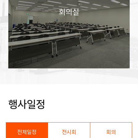
회의실
행사일정
전체일정
전시회
회의