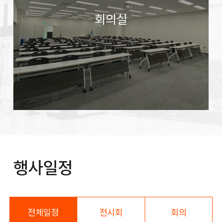
회의실
행사일정
전체일정
전시회
회의