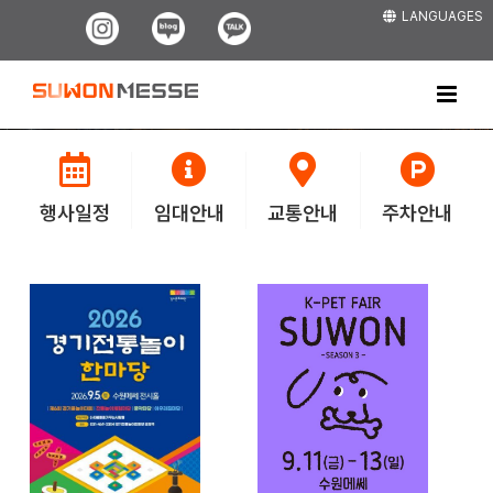
Skip
LANGUAGES
Instagram
Blog
Kakao
to
content
행사일정
임대안내
교통안내
주차안내