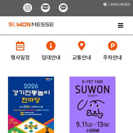
Skip
LANGUAGES
Instagram
Blog
Kakao
to
content
행사일정
임대안내
교통안내
주차안내