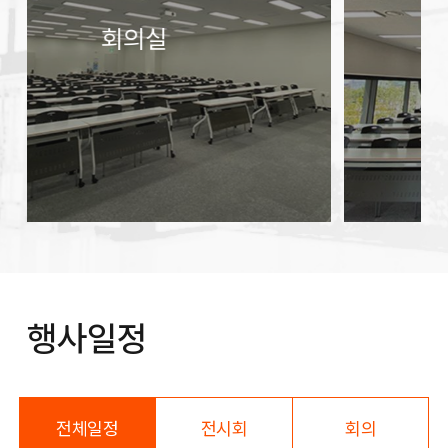
회의실
행사일정
전체일정
전시회
회의