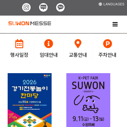
Skip
LANGUAGES
Instagram
Blog
Kakao
to
content
행사일정
임대안내
교통안내
주차안내