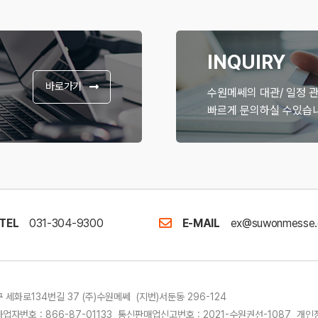
INQUIRY
바로가기
수원메쎄의 대관/ 일정 
빠르게 문의하실 수있습니
TEL
031-304-9300
E-MAIL
ex@suwonmesse.
세화로134번길 37 (주)수원메쎄 (지번)서둔동 296-124
업자번호 : 866-87-01133 통신판매업신고번호 : 2021-수원권선-1087 개