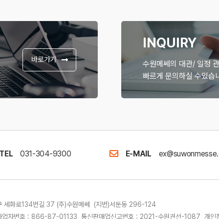
INQUIRY
바로가기
수원메쎄의 대관/ 일정 
빠르게 문의하실 수있습니
TEL
031-304-9300
E-MAIL
ex@suwonmesse.
세화로134번길 37 (주)수원메쎄 (지번)서둔동 296-124
업자번호 : 866-87-01133 통신판매업신고번호 : 2021-수원권선-1087 개