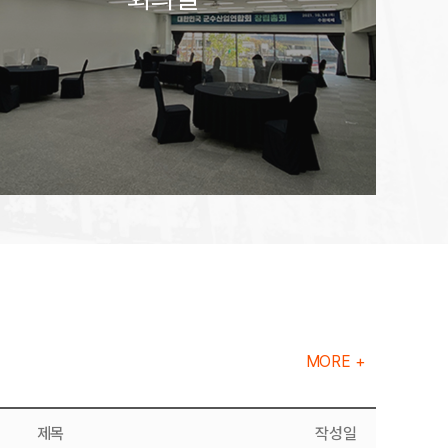
행사
MORE +
제목
작성일