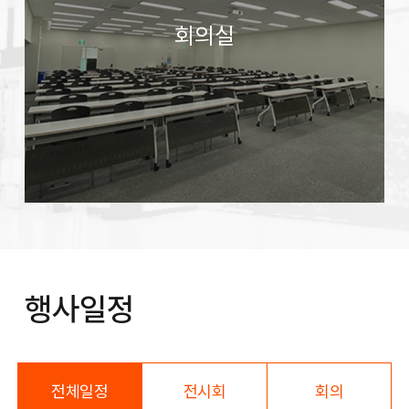
회의실
행사일정
전체일정
전시회
회의